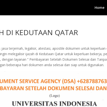
Home
AH DI KEDUTAAN QATAR
jasa terjemah, legalisir, atestasi, apostile dokumen untuk keperluan 
in melegalisir ijazah di Kedutaan Qatar untuk keperluan bekerja, pengu
i, dengan layanan ” Pembayaran Setelah Dokumen Selesai dan Tanpa
an beberapa hari dokumen anda selesai dan siap untuk digunakan.