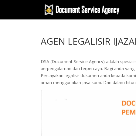
AGEN LEGALISIR IJAZ
DSA (Document Service Agency) adalah spesialis 
berpengalaman dan terpercaya. Bagi anda yang ing
Percayakan legalisir dokumen anda kepada kam
aman menggunakan jasa kami. Dan dalam hitung