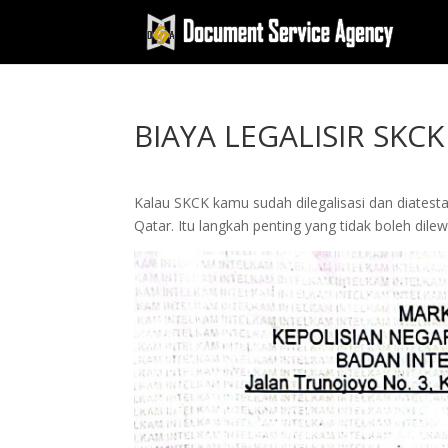
BIAYA LEGALISIR SKC
Kalau SKCK kamu sudah dilegalisasi dan diatest
Qatar. Itu langkah penting yang tidak boleh dile