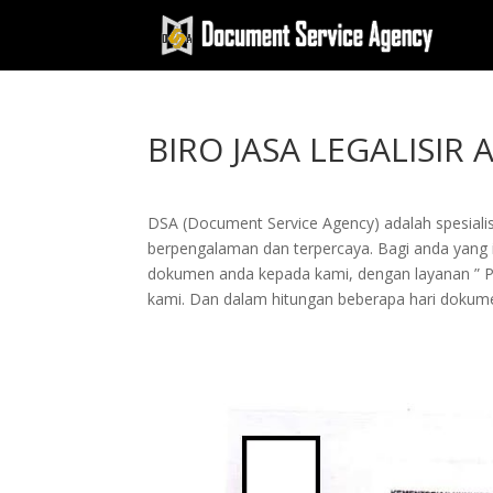
BIRO JASA LEGALISIR
DSA (Document Service Agency) adalah spesialis 
berpengalaman dan terpercaya. Bagi anda yang ing
dokumen anda kepada kami, dengan layanan ” 
kami. Dan dalam hitungan beberapa hari dokume