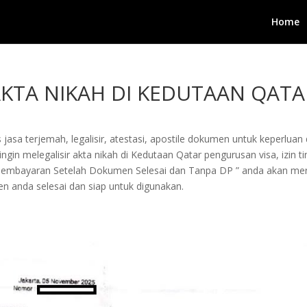
Home
 AKTA NIKAH DI KEDUTAAN QAT
jasa terjemah, legalisir, atestasi, apostile dokumen untuk keperluan 
in melegalisir akta nikah di Kedutaan Qatar pengurusan visa, izin ting
Pembayaran Setelah Dokumen Selesai dan Tanpa DP ” anda akan me
n anda selesai dan siap untuk digunakan.