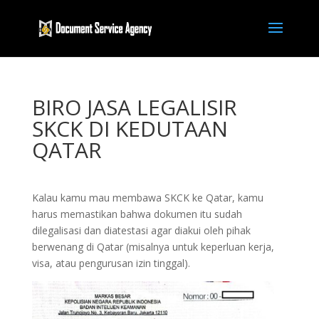
BIRO JASA LEGALISIR
SKCK DI KEDUTAAN
QATAR
Kalau kamu mau membawa SKCK ke Qatar, kamu
harus memastikan bahwa dokumen itu sudah
dilegalisasi dan diatestasi agar diakui oleh pihak
berwenang di Qatar (misalnya untuk keperluan kerja,
visa, atau pengurusan izin tinggal).