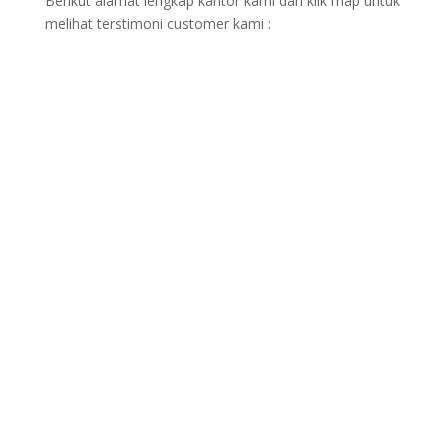
Berikut alamat lengkap kantor kami dan klik map untuk
melihat terstimoni customer kami :