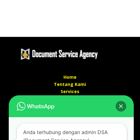
Home
Tentang Kami
Services
Kontak Kami
Kontak kami
Alamat kantor :
Jl Swadaya Pam No 6 Rt 006 Rw 007 Jatinegara,
Anda terhubung dengan admin DSA
Cakung, Jakarta Timur 13930