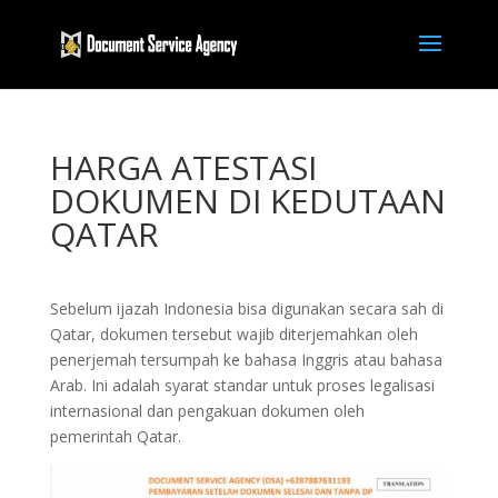
HARGA ATESTASI
DOKUMEN DI KEDUTAAN
QATAR
Sebelum ijazah Indonesia bisa digunakan secara sah di
Qatar, dokumen tersebut wajib diterjemahkan oleh
penerjemah tersumpah ke bahasa Inggris atau bahasa
Arab. Ini adalah syarat standar untuk proses legalisasi
internasional dan pengakuan dokumen oleh
pemerintah Qatar.