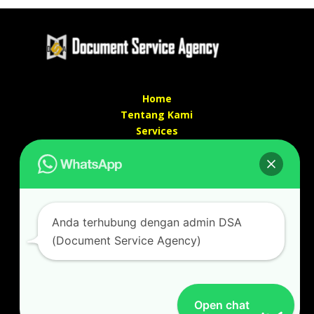
Home
Tentang Kami
Services
Kontak Kami
Kontak kami
Alamat kantor :
Jl Swadaya Pam No 6 Rt 006 Rw 007 Jatinegara,
Anda terhubung dengan admin DSA
Cakung, Jakarta Timur 13930
(Document Service Agency)
(Dekat Mesjid Al Marzukiyah Swadaya Pam)
No hp/ telpon :
087887631193 / 021 48671259
Email :
documentsserviceagency@gmail.com
Open chat