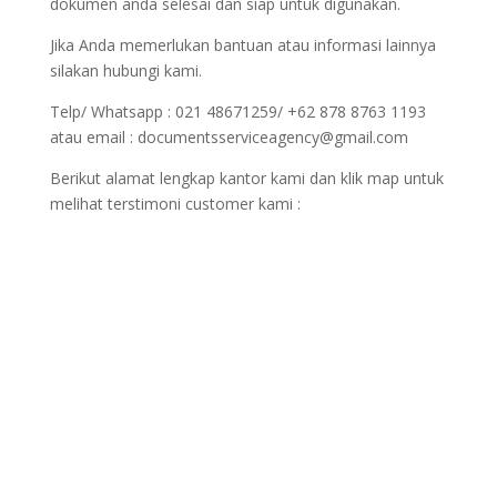
dokumen anda selesai dan siap untuk digunakan.
Jika Anda memerlukan bantuan atau informasi lainnya
silakan hubungi kami.
Telp/ Whatsapp : 021 48671259/ +62 878 8763 1193
atau email : documentsserviceagency@gmail.com
Berikut alamat lengkap kantor kami dan klik map untuk
melihat terstimoni customer kami :