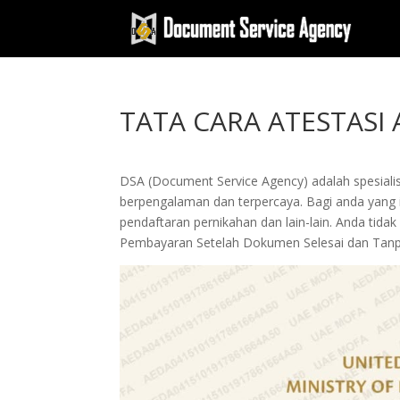
TATA CARA ATESTASI
DSA (Document Service Agency) adalah spesialis 
berpengalaman dan terpercaya. Bagi anda yang in
pendaftaran pernikahan dan lain-lain. Anda tid
Pembayaran Setelah Dokumen Selesai dan Tan