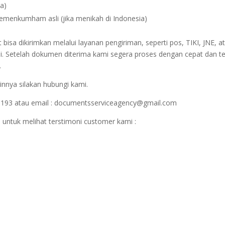
na)
Kemenkumham asli (jika menikah di Indonesia)
sa dikirimkan melalui layanan pengiriman, seperti pos, TIKI, JNE, at
i. Setelah dokumen diterima kami segera proses dengan cepat dan t
.
innya silakan hubungi kami.
1193 atau email : documentsserviceagency@gmail.com
 untuk melihat terstimoni customer kami :