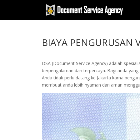
BIAYA PENGURUSAN V
DSA (Document Service Agency) adalah spesialis 
berpengalaman dan terpercaya. Bagi anda yang ing
Anda tidak perlu datang ke Jakarta karna peng
membuat anda lebih nyaman dan aman menggun