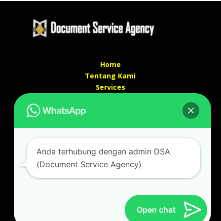
Home
Tentang Kami
Services
Kontak Kami
Kontak kami
Alamat kantor :
Jl Swadaya Pam No 6 Rt 006 Rw 007 Jatinegara,
Anda terhubung dengan admin DSA
Cakung, Jakarta Timur 13930
(Document Service Agency)
(Dekat Mesjid Al Marzukiyah Swadaya Pam)
No hp/ telpon :
087887631193 / 021 48671259
Email :
documentsserviceagency@gmail.com
Open chat