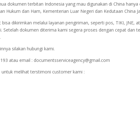
semua dokumen terbitan Indonesia yang mau digunakan di China hanya
terian Hukum dan Ham, Kementerian Luar Negeri dan Kedutaan China J
sa dikirimkan melalui layanan pengiriman, seperti pos, TIKI, JNE, at
i. Setelah dokumen diterima kami segera proses dengan cepat dan t
.
innya silakan hubungi kami.
1193 atau email : documentsserviceagency@gmail.com
 untuk melihat terstimoni customer kami :