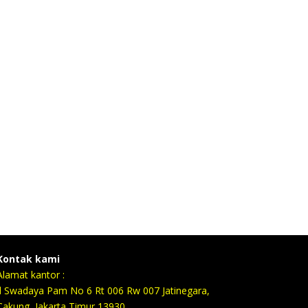
Kontak kami
Alamat kantor :
Jl Swadaya Pam No 6 Rt 006 Rw 007 Jatinegara,
Cakung, Jakarta Timur 13930