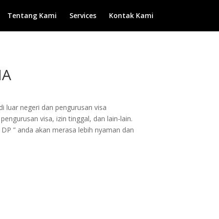
Tentang Kami
Services
Kontak Kami
NA
di luar negeri dan pengurusan visa
ngurusan visa, izin tinggal, dan lain-lain.
 DP ” anda akan merasa lebih nyaman dan