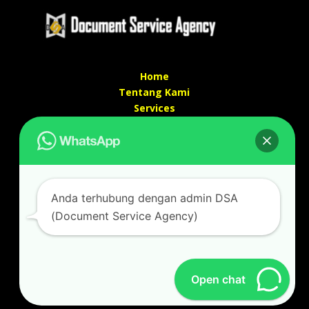
Home
Tentang Kami
Services
Kontak Kami
Kontak kami
Alamat kantor :
Jl Swadaya Pam No 6 Rt 006 Rw 007 Jatinegara,
Anda terhubung dengan admin DSA
Cakung, Jakarta Timur 13930
(Document Service Agency)
(Dekat Mesjid Al Marzukiyah Swadaya Pam)
No hp/ telpon :
087887631193 / 021 48671259
Email :
documentsserviceagency@gmail.com
Open chat