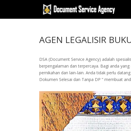
AGEN LEGALISIR BUK
DSA (Document Service Agency) adalah spesialis 
berpengalaman dan terpercaya. Bagi anda yang in
pernikahan dan lain-lain. Anda tidak perlu dat
Dokumen Selesai dan Tanpa DP ” membuat and