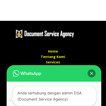
Home
Tentang Kami
Services
Kontak Kami
Kontak kami
Alamat kantor :
Jl Swadaya Pam No 6 Rt 006 Rw 007 Jatinegara,
Anda terhubung dengan admin DSA
Cakung, Jakarta Timur 13930
(Document Service Agency)
(Dekat Mesjid Al Marzukiyah Swadaya Pam)