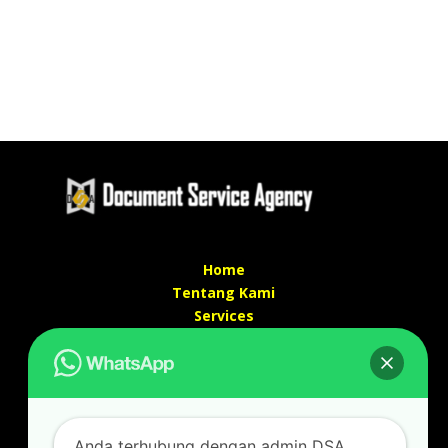
Home
Tentang Kami
Services
Kontak Kami
Kontak kami
Alamat kantor :
Jl Swadaya Pam No 6 Rt 006 Rw 007 Jatinegara,
Anda terhubung dengan admin DSA