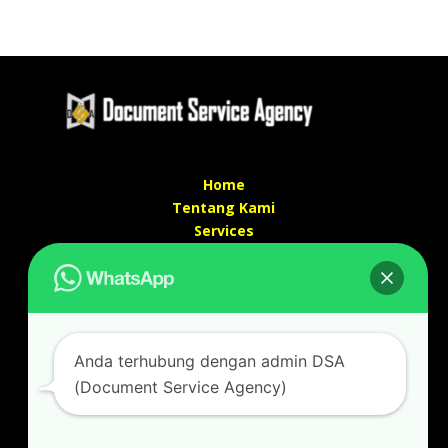
Home
Tentang Kami
Services
Kontak Kami
Kontak kami
Alamat kantor :
Jl Swadaya Pam No 6 Rt 006 Rw 007 Jatinegara,
Anda terhubung dengan admin DSA
Cakung, Jakarta Timur 13930
(Document Service Agency)
(Dekat Mesjid Al Marzukiyah Swadaya Pam)
No hp/ telpon :
087887631193 / 021 48671259
Email :
documentsserviceagency@gmail.com