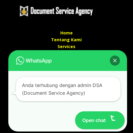
Home
Tentang Kami
Services
Kontak Kami
Kontak kami
Alamat kantor :
Jl Swadaya Pam No 6 Rt 006 Rw 007 Jatinegara,
Anda terhubung dengan admin DSA
Cakung, Jakarta Timur 13930
(Document Service Agency)
(Dekat Mesjid Al Marzukiyah Swadaya Pam)
No hp/ telpon :
087887631193 / 021 48671259
Email :
documentsserviceagency@gmail.com
Open chat