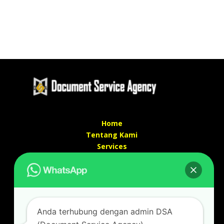
Home
Tentang Kami
Services
Kontak Kami
Kontak kami
Alamat kantor :
Jl Swadaya Pam No 6 Rt 006 Rw 007 Jatinegara,
Anda terhubung dengan admin DSA
Cakung, Jakarta Timur 13930