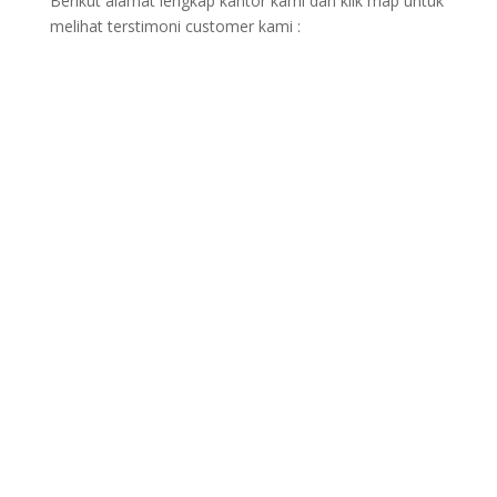
Berikut alamat lengkap kantor kami dan klik map untuk
melihat terstimoni customer kami :