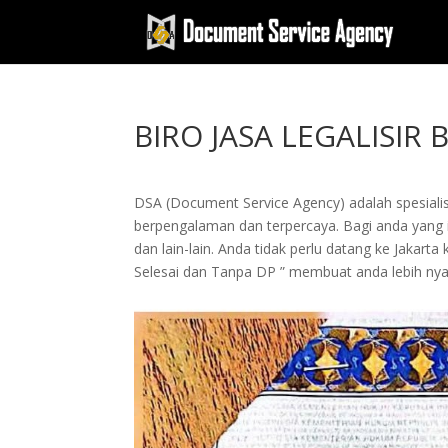
BIRO JASA LEGALISIR
DSA (Document Service Agency) adalah spesialis 
berpengalaman dan terpercaya. Bagi anda yang in
dan lain-lain. Anda tidak perlu datang ke Jak
Selesai dan Tanpa DP ” membuat anda lebih n