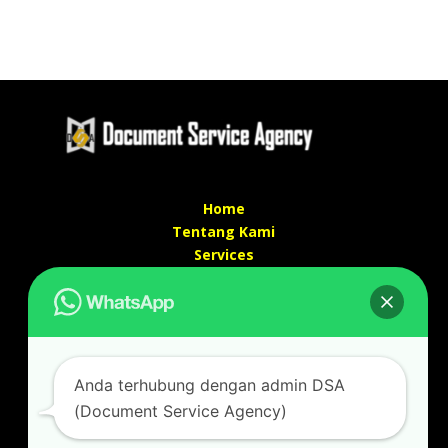
Home
Tentang Kami
Services
Kontak Kami
Kontak kami
Alamat kantor :
Jl Swadaya Pam No 6 Rt 006 Rw 007 Jatinegara,
Anda terhubung dengan admin DSA
Cakung, Jakarta Timur 13930
(Document Service Agency)
(Dekat Mesjid Al Marzukiyah Swadaya Pam)
No hp/ telpon :
087887631193 / 021 48671259