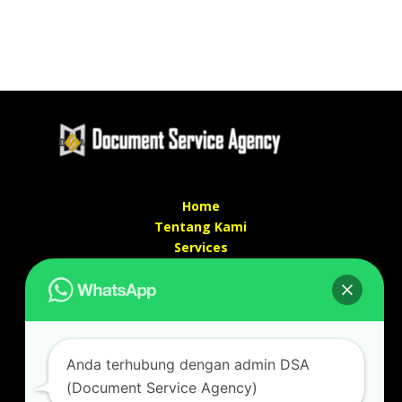
Home
Tentang Kami
Services
Kontak Kami
Kontak kami
Alamat kantor :
Jl Swadaya Pam No 6 Rt 006 Rw 007 Jatinegara,
Anda terhubung dengan admin DSA
Cakung, Jakarta Timur 13930
(Document Service Agency)
(Dekat Mesjid Al Marzukiyah Swadaya Pam)