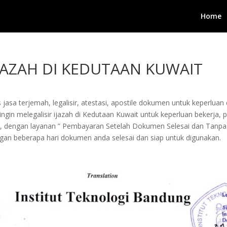
Home
 IJAZAH DI KEDUTAAN KUWAIT
jasa terjemah, legalisir, atestasi, apostile dokumen untuk keperluan 
in melegalisir ijazah di Kedutaan Kuwait untuk keperluan bekerja, peng
i, dengan layanan ” Pembayaran Setelah Dokumen Selesai dan Tanpa
an beberapa hari dokumen anda selesai dan siap untuk digunakan.