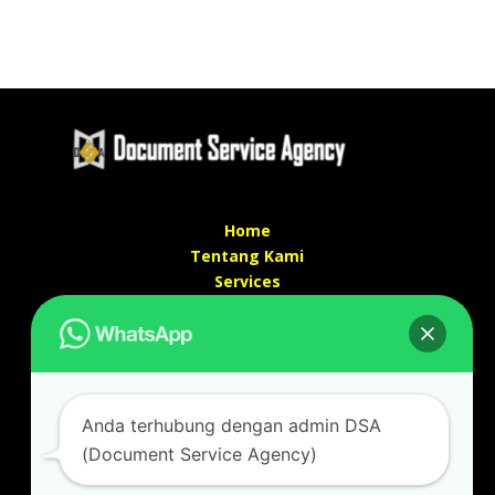
Home
Tentang Kami
Services
Kontak Kami
Kontak kami
Alamat kantor :
Jl Swadaya Pam No 6 Rt 006 Rw 007 Jatinegara,
Anda terhubung dengan admin DSA
Cakung, Jakarta Timur 13930
(Document Service Agency)
(Dekat Mesjid Al Marzukiyah Swadaya Pam)
No hp/ telpon :
087887631193 / 021 48671259