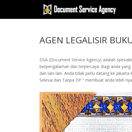
AGEN LEGALISIR BUK
DSA (Document Service Agency) adalah spesialis 
berpengalaman dan terpercaya. Bagi anda yang in
dan lain-lain. Anda tidak perlu datang ke Jak
Selesai dan Tanpa DP ” membuat anda lebih n