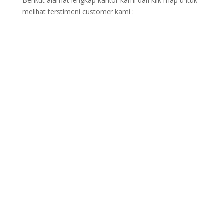
Berikut alamat lengkap kantor kami dan klik map untuk
melihat terstimoni customer kami :