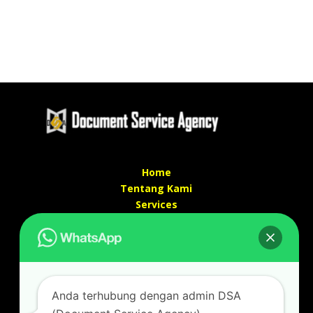
Home
Tentang Kami
Services
Kontak Kami
Kontak kami
Alamat kantor :
Jl Swadaya Pam No 6 Rt 006 Rw 007 Jatinegara,
Anda terhubung dengan admin DSA
Cakung, Jakarta Timur 13930