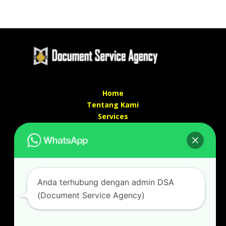
Home
Tentang Kami
Services
Kontak Kami
Kontak kami
Alamat kantor :
Jl Swadaya Pam No 6 Rt 006 Rw 007 Jatinegara,
Anda terhubung dengan admin DSA
Cakung, Jakarta Timur 13930
(Document Service Agency)
(Dekat Mesjid Al Marzukiyah Swadaya Pam)
No hp/ telpon :
087887631193 / 021 48671259
Email :
documentsserviceagency@gmail.com