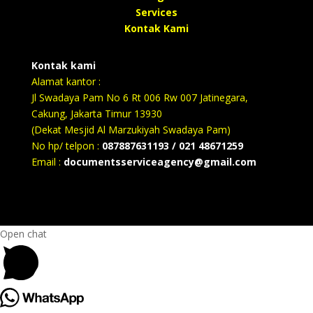
Services
Kontak Kami
Kontak kami
Alamat kantor :
Jl Swadaya Pam No 6 Rt 006 Rw 007 Jatinegara,
Cakung, Jakarta Timur 13930
(Dekat Mesjid Al Marzukiyah Swadaya Pam)
No hp/ telpon :
087887631193 / 021 48671259
Email :
documentsserviceagency@gmail.com
Open chat