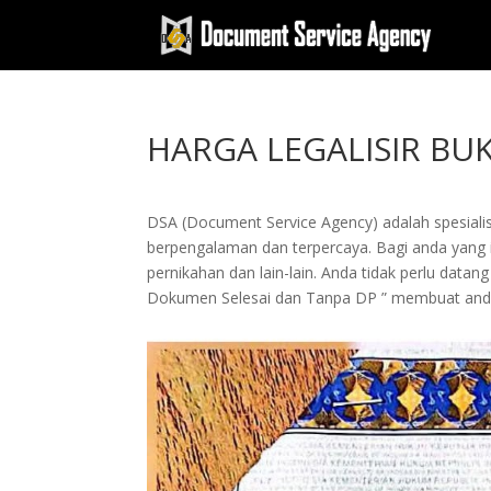
HARGA LEGALISIR BU
DSA (Document Service Agency) adalah spesialis 
berpengalaman dan terpercaya. Bagi anda yang in
pernikahan dan lain-lain. Anda tidak perlu dat
Dokumen Selesai dan Tanpa DP ” membuat and