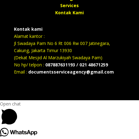
Services
Kontak Kami
Kontak kami
Alamat kantor :
Jl Swadaya Pam No 6 Rt 006 Rw 007 Jatinegara,
Cakung, Jakarta Timur 13930
(Dekat Mesjid Al Marzukiyah Swadaya Pam)
No hp/ telpon :
087887631193 / 021 48671259
Email :
documentsserviceagency@gmail.com
Open chat