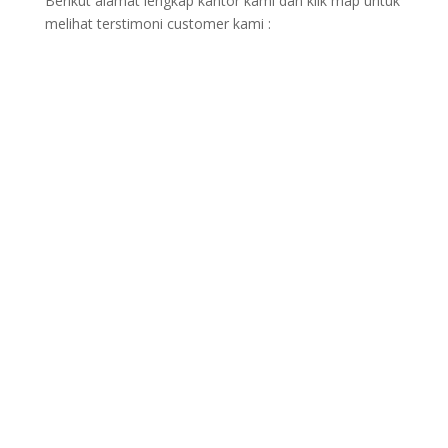
Berikut alamat lengkap kantor kami dan klik map untuk
melihat terstimoni customer kami :