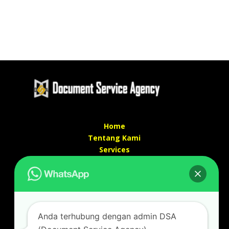
Home
Tentang Kami
Services
Kontak Kami
Kontak kami
Alamat kantor :
Jl Swadaya Pam No 6 Rt 006 Rw 007 Jatinegara,
Anda terhubung dengan admin DSA
Cakung, Jakarta Timur 13930