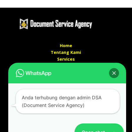
Home
Tentang Kami
Services
Kontak Kami
Kontak kami
Alamat kantor :
Jl Swadaya Pam No 6 Rt 006 Rw 007 Jatinegara,
Anda terhubung dengan admin DSA
Cakung, Jakarta Timur 13930
(Document Service Agency)
(Dekat Mesjid Al Marzukiyah Swadaya Pam)
No hp/ telpon :
087887631193 / 021 48671259
Email :
documentsserviceagency@gmail.com