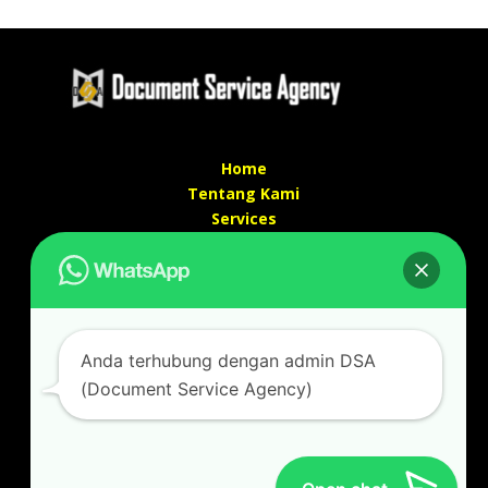
Home
Tentang Kami
Services
Kontak Kami
Kontak kami
Alamat kantor :
Jl Swadaya Pam No 6 Rt 006 Rw 007 Jatinegara,
Anda terhubung dengan admin DSA
Cakung, Jakarta Timur 13930
(Document Service Agency)
(Dekat Mesjid Al Marzukiyah Swadaya Pam)
No hp/ telpon :
087887631193 / 021 48671259
Email :
documentsserviceagency@gmail.com