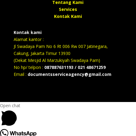
Tentang Kami
Services
Kontak Kami
Kontak kami
Alamat kantor :
Jl Swadaya Pam No 6 Rt 006 Rw 007 Jatinegara,
Cakung, Jakarta Timur 13930
(Dekat Mesjid Al Marzukiyah Swadaya Pam)
No hp/ telpon :
087887631193 / 021 48671259
Email :
documentsserviceagency@gmail.com
Open chat