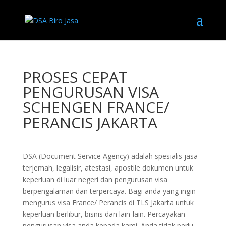
PROSES CEPAT
PENGURUSAN VISA
SCHENGEN FRANCE/
PERANCIS JAKARTA
DSA (Document Service Agency) adalah spesialis jasa
terjemah, legalisir, atestasi, apostile dokumen untuk
keperluan di luar negeri dan pengurusan visa
berpengalaman dan terpercaya. Bagi anda yang ingin
mengurus visa France/ Perancis di TLS Jakarta untuk
keperluan berlibur, bisnis dan lain-lain. Percayakan
pengurusan visa anda kepada kami. Anda tidak perlu