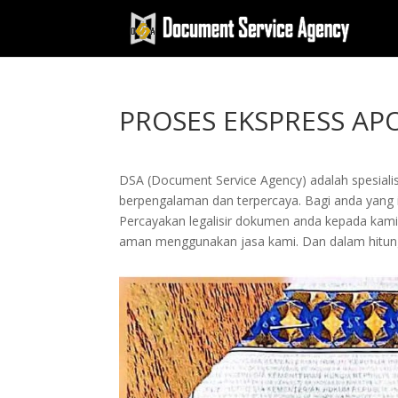
PROSES EKSPRESS AP
DSA (Document Service Agency) adalah spesialis 
berpengalaman dan terpercaya. Bagi anda yang ing
Percayakan legalisir dokumen anda kepada kam
aman menggunakan jasa kami. Dan dalam hitung