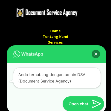
Home
Tentang Kami
Services
Kontak Kami
Kontak kami
Alamat kantor :
Jl Swadaya Pam No 6 Rt 006 Rw 007 Jatinegara,
Anda terhubung dengan admin DSA
Cakung, Jakarta Timur 13930
(Document Service Agency)
(Dekat Mesjid Al Marzukiyah Swadaya Pam)
No hp/ telpon :
087887631193 / 021 48671259
Email :
documentsserviceagency@gmail.com
Open chat