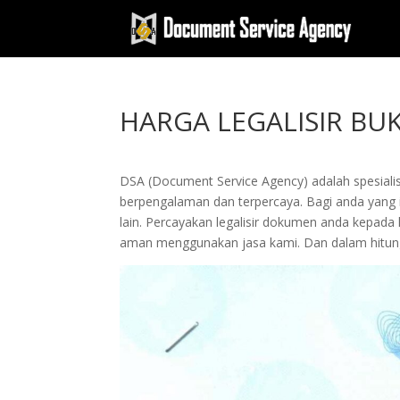
HARGA LEGALISIR BU
DSA (Document Service Agency) adalah spesialis 
berpengalaman dan terpercaya. Bagi anda yang ing
lain. Percayakan legalisir dokumen anda kepad
aman menggunakan jasa kami. Dan dalam hitung