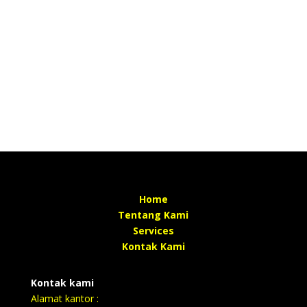
Home
Tentang Kami
Services
Kontak Kami
Kontak kami
Alamat kantor :