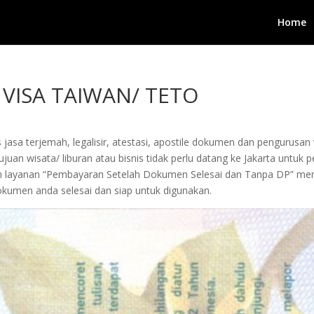
Home
VISA TAIWAN/ TETO
 jasa terjemah, legalisir, atestasi, apostile dokumen dan pengurusa
juan wisata/ liburan atau bisnis tidak perlu datang ke Jakarta untuk
ngan layanan “Pembayaran Setelah Dokumen Selesai dan Tanpa DP”
okumen anda selesai dan siap untuk digunakan.