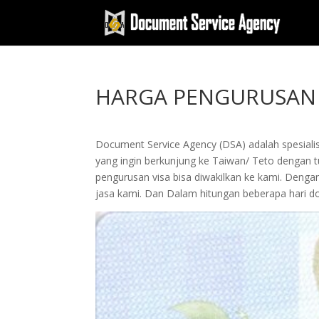
HARGA PENGURUSAN 
Document Service Agency (DSA) adalah spesialis
yang ingin berkunjung ke Taiwan/ Teto dengan tu
pengurusan visa bisa diwakilkan ke kami. De
jasa kami. Dan Dalam hitungan beberapa hari d