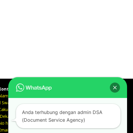
Kontak kami
Alamat kantor :
Jl Swadaya Pam No 6 Rt 006 Rw 007 Jatinegara,
Cakung, Jakarta Timur 13930
Anda terhubung dengan admin DSA
(Dekat Mesjid Al Marzukiyah Swadaya Pam)
(Document Service Agency)
No hp/ telpon :
087887631193 / 021 48671259
Email :