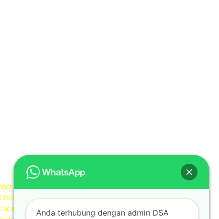
Kontak kami
Alamat kantor :
Jl Swadaya Pam No 6 Rt 006 Rw 007 Jatinegara,
Cakung, Jakarta Timur 13930
Anda terhubung dengan admin DSA