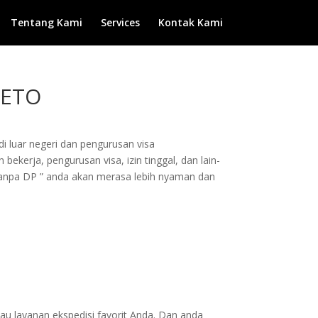
Tentang Kami
Services
Kontak Kami
TETO
di luar negeri dan pengurusan visa
ekerja, pengurusan visa, izin tinggal, dan lain-
Tanpa DP ” anda akan merasa lebih nyaman dan
au layanan ekspedisi favorit Anda. Dan anda