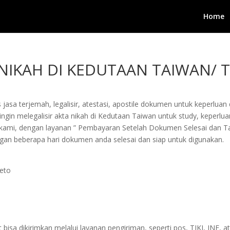
Home
 NIKAH DI KEDUTAAN TAIWAN/ 
jasa terjemah, legalisir, atestasi, apostile dokumen untuk keperluan 
in melegalisir akta nikah di Kedutaan Taiwan untuk study, keperluan b
a kami, dengan layanan ” Pembayaran Setelah Dokumen Selesai dan 
an beberapa hari dokumen anda selesai dan siap untuk digunakan.
Teto
sa dikirimkan melalui layanan pengiriman, seperti pos, TIKI, JNE, at