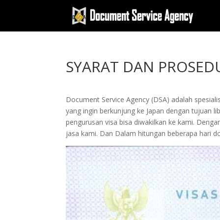
SYARAT DAN PROSED
Document Service Agency (DSA) adalah spesialis
yang ingin berkunjung ke Japan dengan tujuan li
pengurusan visa bisa diwakilkan ke kami. De
jasa kami. Dan Dalam hitungan beberapa hari d