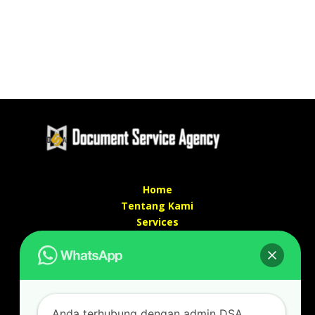
Home
Tentang Kami
Services
Kontak Kami
Kontak kami
Alamat kantor :
Jl Swadaya Pam No 6 Rt 006 Rw 007 Jatinegara,
Anda terhubung dengan admin DSA