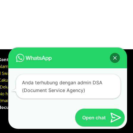
Kontak kami
Alamat kantor :
Jl Swadaya Pam No 6 Rt 006 Rw 007 Jatinegara,
Cakung, Jakarta Timur 13930
Anda terhubung dengan admin DSA
(Dekat Mesjid Al Marzukiyah Swadaya Pam)
(Document Service Agency)
No hp/ telpon :
087887631193 / 021 48671259
Email :
documentsserviceagency@gmail.com
Open chat