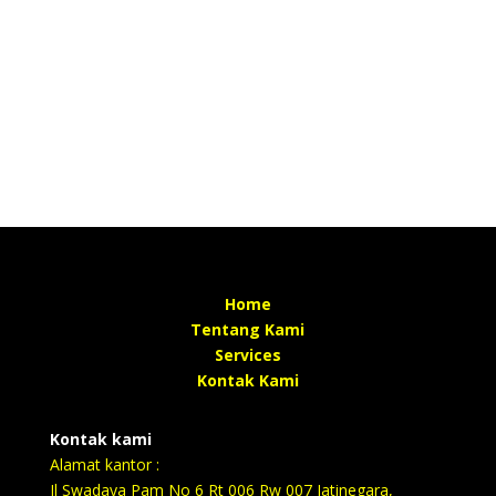
Home
Tentang Kami
Services
Kontak Kami
Kontak kami
Alamat kantor :
Jl Swadaya Pam No 6 Rt 006 Rw 007 Jatinegara,