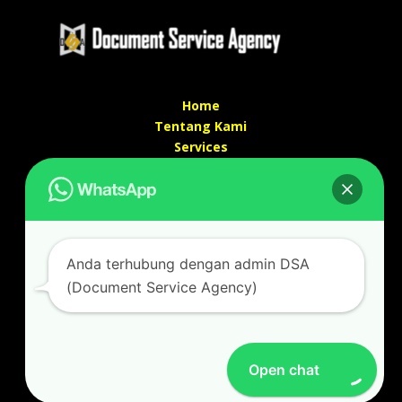
Home
Tentang Kami
Services
Kontak Kami
Kontak kami
Alamat kantor :
Jl Swadaya Pam No 6 Rt 006 Rw 007 Jatinegara,
Anda terhubung dengan admin DSA
Cakung, Jakarta Timur 13930
(Document Service Agency)
(Dekat Mesjid Al Marzukiyah Swadaya Pam)
No hp/ telpon :
087887631193 / 021 48671259
Email :
documentsserviceagency@gmail.com
Open chat