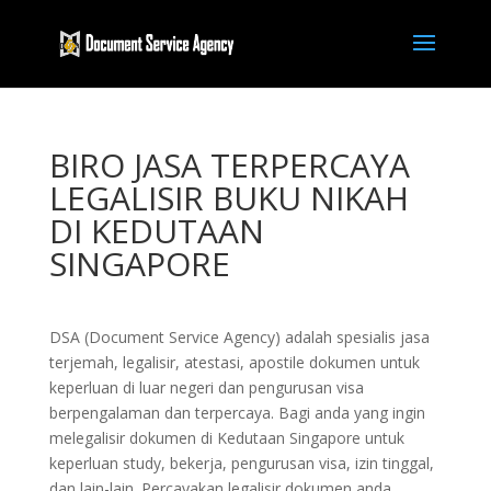
BIRO JASA TERPERCAYA
LEGALISIR BUKU NIKAH
DI KEDUTAAN
SINGAPORE
DSA (Document Service Agency) adalah spesialis jasa
terjemah, legalisir, atestasi, apostile dokumen untuk
keperluan di luar negeri dan pengurusan visa
berpengalaman dan terpercaya. Bagi anda yang ingin
melegalisir dokumen di Kedutaan Singapore untuk
keperluan study, bekerja, pengurusan visa, izin tinggal,
dan lain-lain. Percayakan legalisir dokumen anda