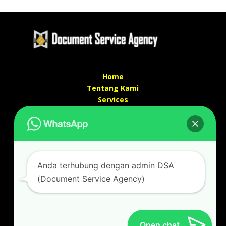
Home
Tentang Kami
Services
Kontak Kami
Kontak kami
Alamat kantor :
Jl Swadaya Pam No 6 Rt 006 Rw 007 Jatinegara,
Anda terhubung dengan admin DSA
Cakung, Jakarta Timur 13930
(Document Service Agency)
(Dekat Mesjid Al Marzukiyah Swadaya Pam)
No hp/ telpon :
087887631193 / 021 48671259
Email :
documentsserviceagency@gmail.com
Open chat