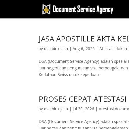
JASA APOSTILLE AKTA K
by
dsa biro jasa
|
Aug 6, 2026
|
Atestasi dokum
DSA (Document Service Agency) adalah spesialis 
luar negeri dan pengurusan visa berpengalaman d
Kedutaan Swiss untuk keperluan...
PROSES CEPAT ATESTAS
by
dsa biro jasa
|
Jul 30, 2026
|
Atestasi dokum
DSA (Document Service Agency) adalah spesialis 
luar negeri dan pengurusan visa berpengalaman d