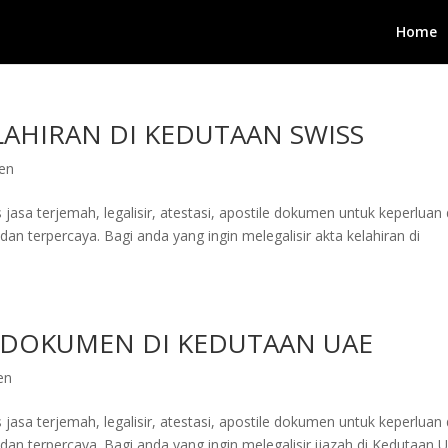
Home
ELAHIRAN DI KEDUTAAN SWISS
en
jasa terjemah, legalisir, atestasi, apostile dokumen untuk keperluan 
an terpercaya. Bagi anda yang ingin melegalisir akta kelahiran di
I DOKUMEN DI KEDUTAAN UAE
en
jasa terjemah, legalisir, atestasi, apostile dokumen untuk keperluan 
an terpercaya. Bagi anda yang ingin melegalisir ijazah di Kedutaan U